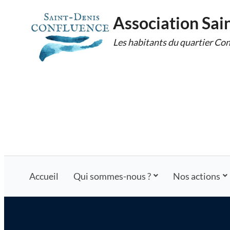
Skip
Association Sai
to
Les habitants du quartier Con
content
Accueil
Qui sommes-nous ?
Nos actions