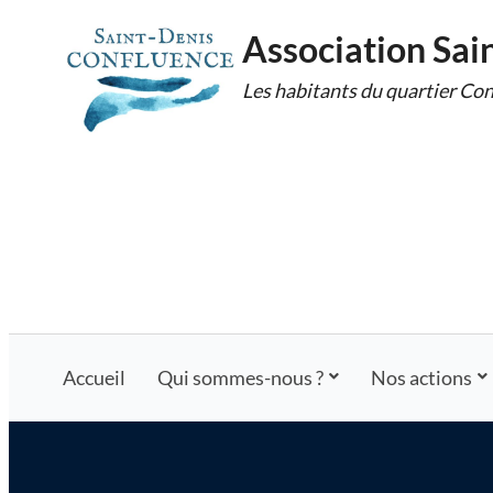
Skip
Association Sai
to
Les habitants du quartier Con
content
Accueil
Qui sommes-nous ?
Nos actions