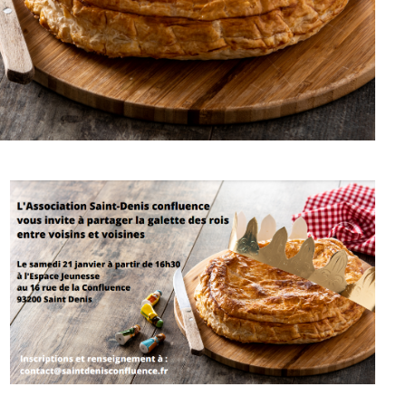
gle
iCalendar
Office 3