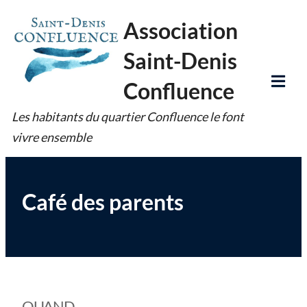
Skip
Association
to
Saint-Denis
content
Confluence
Tog
Les habitants du quartier Confluence le font
Mob
vivre ensemble
Me
Café des parents
QUAND