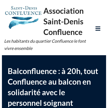
Skip
Association
to
Saint-Denis
content
Confluence
Tog
Les habitants du quartier Confluence le font
Mob
vivre ensemble
Me
Balconfluence : à 20h, tout
Confluence au balcon en
solidarité avec le
personnel soignant