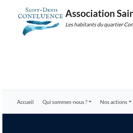
Skip
Association Sai
to
Les habitants du quartier Con
content
Accueil
Qui sommes-nous ?
Nos actions