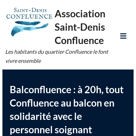
Skip
Association
to
Saint-Denis
content
Confluence
Tog
Les habitants du quartier Confluence le font
Mob
vivre ensemble
Me
Balconfluence : à 20h, tout
Confluence au balcon en
solidarité avec le
personnel soignant