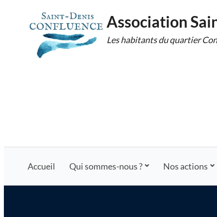
Skip
Association Sai
to
Les habitants du quartier Con
content
Accueil
Qui sommes-nous ?
Nos actions