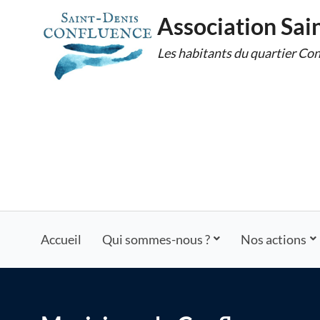
Skip
Association Sai
to
Les habitants du quartier Con
content
Accueil
Qui sommes-nous ?
Nos actions